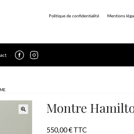
Politique de confidentialité
Mentions léga
act
fb
in
MME
Montre Hamil
550,00
€
TTC